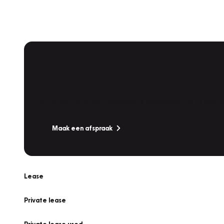
Plan een
Werkplaatsafspraak
Is uw auto toe aan Onderhoud, Bandenwissel of een Va
Maak een afspraak
Lease
Private lease