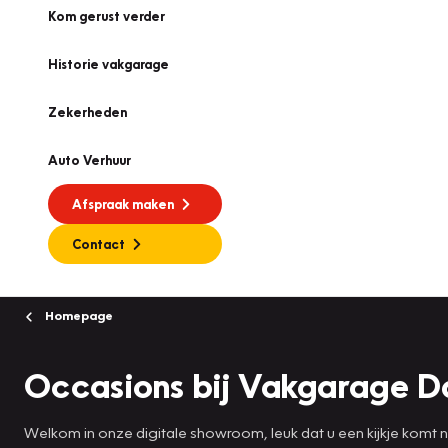
Kom gerust verder
Historie vakgarage
Zekerheden
Auto Verhuur
Afspraak maken
Contact
Homepage
Occasions bij Vakgarage Da
Welkom in onze digitale showroom, leuk dat u een kijkje komt