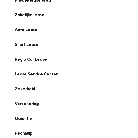
Private lease used
Zakelijke lease
Auto Lease
Short Lease
Regio Car Lease
Lease Service Center
Zekerheid
Verzekering
Garantie
Pechhulp