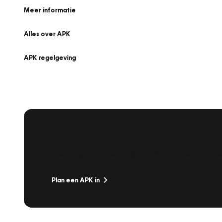
Meer informatie
Alles over APK
APK regelgeving
APK Keuring bij Vakgarage!
Is het weer tijd voor de jaarlijkse APK? Ga snel naar V
Plan een APK in