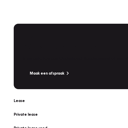
Plan een
Werkplaatsafspraak
Is uw auto toe aan Onderhoud, Bandenwissel of een Va
Maak een afspraak
Lease
Private lease