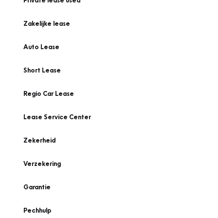
Private lease used
Zakelijke lease
Auto Lease
Short Lease
Regio Car Lease
Lease Service Center
Zekerheid
Verzekering
Garantie
Pechhulp