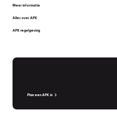
Meer informatie
Alles over APK
APK regelgeving
APK Keuring bij Vakgarage!
Is het weer tijd voor de jaarlijkse APK? Ga snel naar V
Plan een APK in