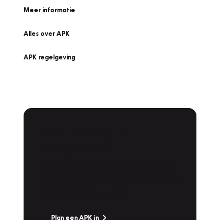
Meer informatie
Alles over APK
APK regelgeving
APK Keuring bij
Vakgarage!
Is het weer tijd voor de jaarlijkse APK? Ga
snel naar Vakgarage bij u in de buurt, en ga
zonder zorgen de weg op!
Plan een APK in