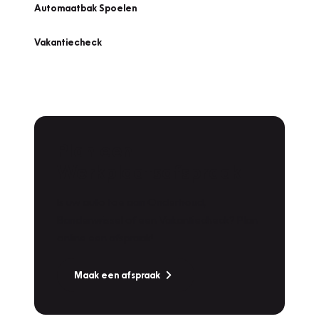
Automaatbak Spoelen
Vakantiecheck
Plan een
Werkplaatsafspraak
Is uw auto toe aan Onderhoud,
Bandenwissel of een Vakantiecheck? Plan
online een afspraak!
Maak een afspraak