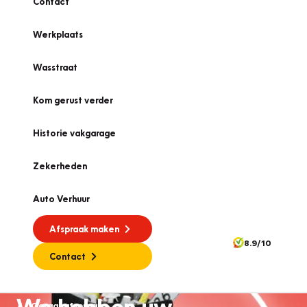
Contact
Werkplaats
Wasstraat
Kom gerust verder
Historie vakgarage
Zekerheden
Auto Verhuur
Afspraak maken
8.9/10
Contact
We hebben uw
Garageafspraak