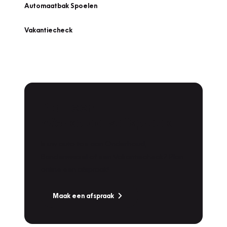
Automaatbak Spoelen
Vakantiecheck
Plan een
Werkplaatsafspraak
Is uw auto toe aan Onderhoud,
Bandenwissel of een Vakantiecheck? Plan
online een afspraak!
Maak een afspraak