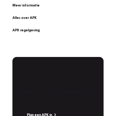
Meer informatie
Alles over APK
APK regelgeving
APK Keuring bij
Vakgarage!
Is het weer tijd voor de jaarlijkse APK? Ga
snel naar Vakgarage bij u in de buurt, en ga
zonder zorgen de weg op!
Plan een APK in