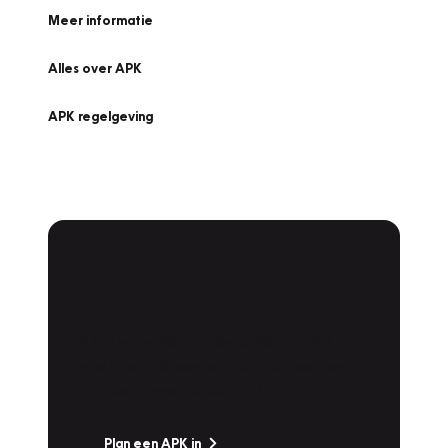
Meer informatie
Alles over APK
APK regelgeving
APK Keuring bij
Vakgarage!
Is het weer tijd voor de jaarlijkse APK? Ga
snel naar Vakgarage bij u in de buurt, en ga
zonder zorgen de weg op!
Plan een APK in