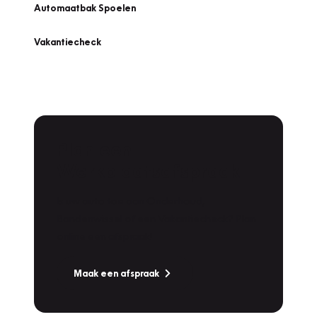
Automaatbak Spoelen
Vakantiecheck
Plan een
Werkplaatsafspraak
Is uw auto toe aan Onderhoud,
Bandenwissel of een Vakantiecheck? Plan
online een afspraak!
Maak een afspraak