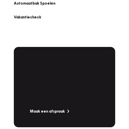
Automaatbak Spoelen
Vakantiecheck
Plan een
Werkplaatsafspraak
Is uw auto toe aan Onderhoud,
Bandenwissel of een Vakantiecheck? Plan
online een afspraak!
Maak een afspraak