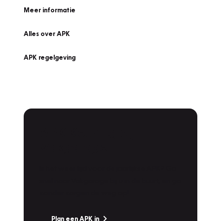
Meer informatie
Alles over APK
APK regelgeving
APK Keuring bij
Vakgarage!
Is het weer tijd voor de jaarlijkse APK? Ga
snel naar Vakgarage bij u in de buurt, en ga
zonder zorgen de weg op!
Plan een APK in