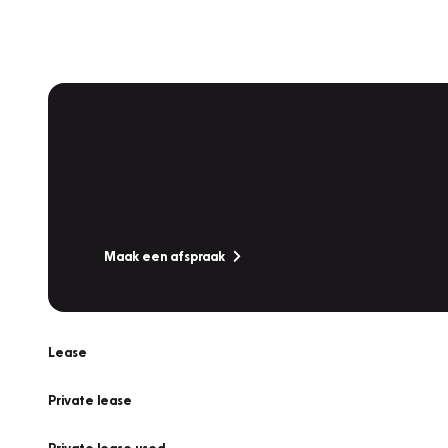
Plan een
Werkplaatsafspraak
Is uw auto toe aan Onderhoud, Bandenwissel of een Va
Maak een afspraak
Lease
Private lease