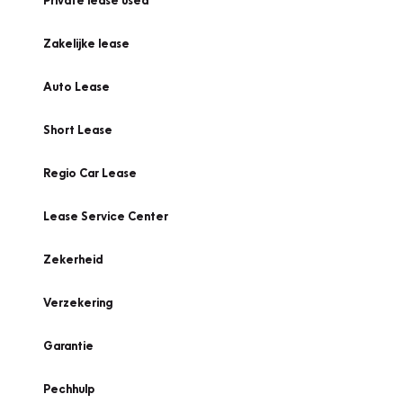
Private lease used
Zakelijke lease
Auto Lease
Short Lease
Regio Car Lease
Lease Service Center
Zekerheid
Verzekering
Garantie
Pechhulp