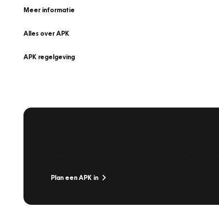
Meer informatie
Alles over APK
APK regelgeving
APK Keuring bij Vakgarage!
Is het weer tijd voor de jaarlijkse APK? Ga snel naar V
Plan een APK in